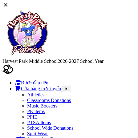
Harvest Park Middle School
2026-2027 School Year
Bước đầu tiên
Cửa hàng trực tuyến
Athletics
Classrooms Donations
Music Boosters
PE Items
PPIE
PTSA Items
School Wide Donations
Spirt Wear